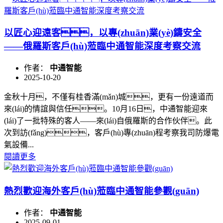
以匠心迎遠客，以專(zhuān)業(yè)鑄安全
——俄羅斯客戶(hù)蒞臨中通智能深度考察交流
作者：
中通智能
2025-10-20
金秋十月，不僅有桂香滿(mǎn)城，更有一份遠道而
來(lái)的情誼與信任。10月16日，中通智能迎來
(lái)了一批特殊的客人——來(lái)自俄羅斯的合作伙伴。此
次到訪(fǎng)，客戶(hù)專(zhuān)程考察我司防爆電
氣設備...
閱讀更多
熱烈歡迎海外客戶(hù)蒞臨中通智能參觀(guān)
作者：
中通智能
2025-09-01