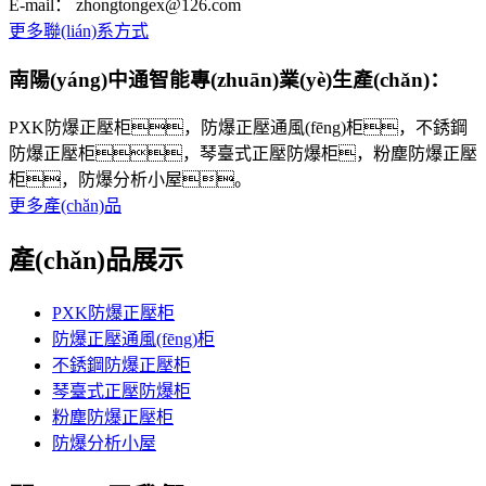
E-mail： zhongtongex@126.com
更多聯(lián)系方式
南陽(yáng)中通智能專(zhuān)業(yè)生產(chǎn)：
PXK防爆正壓柜，防爆正壓通風(fēng)柜，不銹鋼
防爆正壓柜，琴臺式正壓防爆柜，粉塵防爆正壓
柜，防爆分析小屋。
更多產(chǎn)品
產(chǎn)品展示
PXK防爆正壓柜
防爆正壓通風(fēng)柜
不銹鋼防爆正壓柜
琴臺式正壓防爆柜
粉塵防爆正壓柜
防爆分析小屋