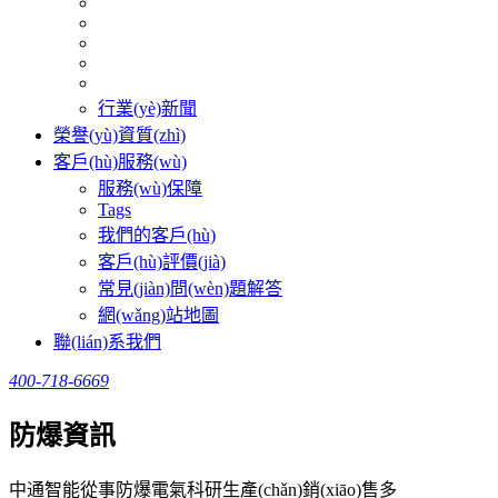
行業(yè)新聞
榮譽(yù)資質(zhì)
客戶(hù)服務(wù)
服務(wù)保障
Tags
我們的客戶(hù)
客戶(hù)評價(jià)
常見(jiàn)問(wèn)題解答
網(wǎng)站地圖
聯(lián)系我們
400-718-6669
防爆資訊
中通智能從事防爆電氣科研生產(chǎn)銷(xiāo)售多