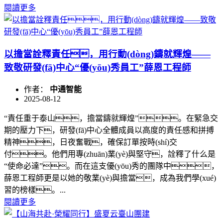
閱讀更多
以擔當詮釋責任，用行動(dòng)鑄就輝煌——
致敬研發(fā)中心“優(yōu)秀員工”薛恩工程師
作者：
中通智能
2025-08-12
“責任重于泰山，擔當鑄就輝煌”。在緊急交
期的壓力下，研發(fā)中心全體成員以高度的責任感和拼搏
精神，日夜奮戰，確保訂單按時(shí)交
付。他們用專(zhuān)業(yè)與堅守，詮釋了什么是
“使命必達”。而在這支優(yōu)秀的團隊中，
薛恩工程師更是以她的敬業(yè)與擔當，成為我們學(xué)
習的榜樣。...
閱讀更多