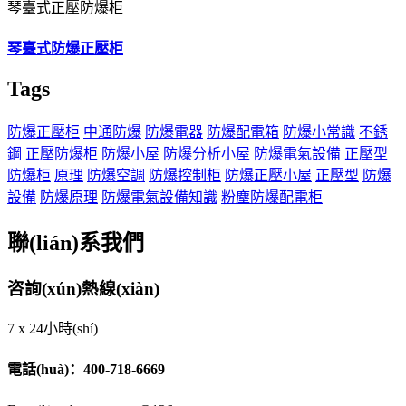
琴臺式正壓防爆柜
琴臺式防爆正壓柜
Tags
防爆正壓柜
中通防爆
防爆電器
防爆配電箱
防爆小常識
不銹
鋼
正壓防爆柜
防爆小屋
防爆分析小屋
防爆電氣設備
正壓型
防爆柜
原理
防爆空調
防爆控制柜
防爆正壓小屋
正壓型
防爆
設備
防爆原理
防爆電氣設備知識
粉塵防爆配電柜
聯(lián)系我們
咨詢(xún)熱線(xiàn)
7 x 24小時(shí)
電話(huà)：400-718-6669